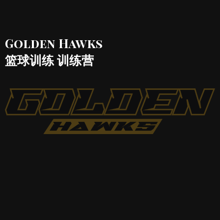
Golden Hawks
篮球训练
训练营