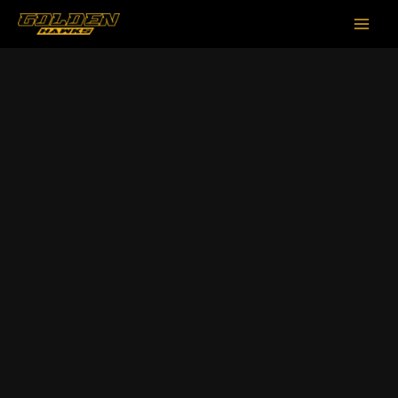
跳
主
至
菜
内
容
单